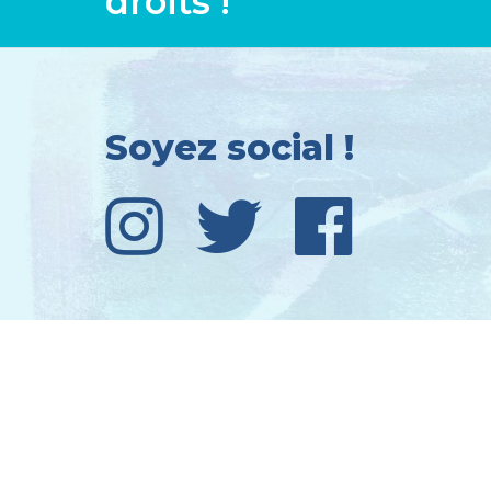
droits !
Soyez social !
Ce site Web est alimenté par :