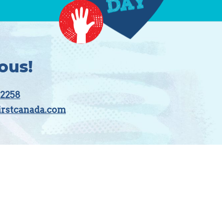
ous!
-2258
irstcanada.com
t le personnel est situé à Calgary et à
nnaissons que nous vivons, travaillons