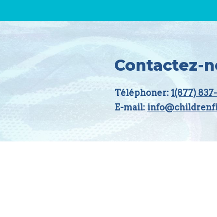
Contactez-n
Téléphoner:
1(877) 837
E-mail:
info@childrenf
Children First Canada est un organisme national don
Ottawa. Dans un esprit de réconciliation, nous reco