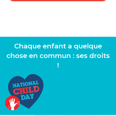
Chaque enfant a quelque
chose en commun : ses droits
!