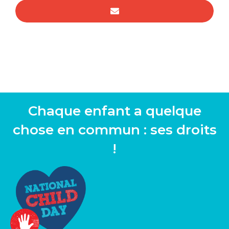
Chaque enfant a quelque
chose en commun : ses droits
!