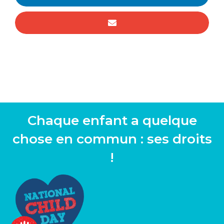
Chaque enfant a quelque
chose en commun : ses droits
!